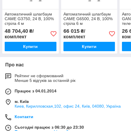
Автоматичний шлагбаум
Автоматичний шлагбаум
Авт
CAME G3750, 24 В, 100%
CAME G6500, 24 В, 100%
GANT
стріла 4 м
стріла 6 м
теле
48 704,40
66 015
26 
₴/
₴/
комплект
комплект
ком
Купити
Купити
Про нас
Рейтинг не сформований
Менше 5 відгуків за останній рік
Працює з 04.01.2014
м. Київ
Киев, Кирилловская,102, офис 24, Київ, 04080, Україна
Контакти
Сьогодні працює з 06:30 до 23:30