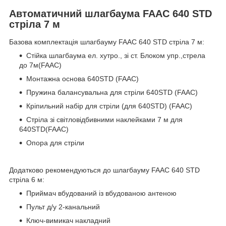
Автоматичний шлагбаума FAAC 640 STD
стріла 7 м
Базова комплектація шлагбауму FAAC 640 STD стріла 7 м:
Стійка шлагбаума ел. хутро., зі ст. Блоком упр.,стрела
до 7м(FAAC)
Монтажна основа 640STD (FAAC)
Пружина балансувальна для стріли 640STD (FAAC)
Кріпильний набір для стріли (для 640STD) (FAAC)
Стріла зі світловідбивними наклейками 7 м для
640STD(FAAC)
Опора для стріли
Додатково рекомендуються до шлагбауму FAAC 640 STD
стріла 6 м:
Приймач вбудований із вбудованою антеною
Пульт д/у 2-канальний
Ключ-вимикач накладний