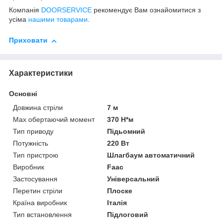
Компанія
DOORSERVICE
рекомендує Вам ознайомитися з
усіма
нашими товарами
.
Приховати
Характеристики
Основні
Довжина стріли
7 м
Мах обертаючий момент
370 Н*м
Тип приводу
Підьомний
Потужність
220 Вт
Тип пристрою
Шлагбаум автоматичний
Виробник
Faac
Застосування
Універсальний
Перетин стріли
Плоске
Країна виробник
Італія
Тип встановлення
Підлоговий