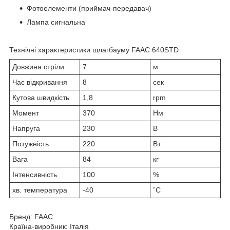
Фотоелементи (приймач-передавач)
Лампа сигнальна
Технічні характеристики шлагбауму FAAC 640STD:
Довжина стріли
7
м
Час відкривання
8
сек
Кутова швидкість
1,8
rpm
Момент
370
Нм
Напруга
230
В
Потужність
220
Вт
Вага
84
кг
Інтенсивність
100
%
хв. температура
-40
˚С
Бренд: FAAC
Країна-виробник: Італія