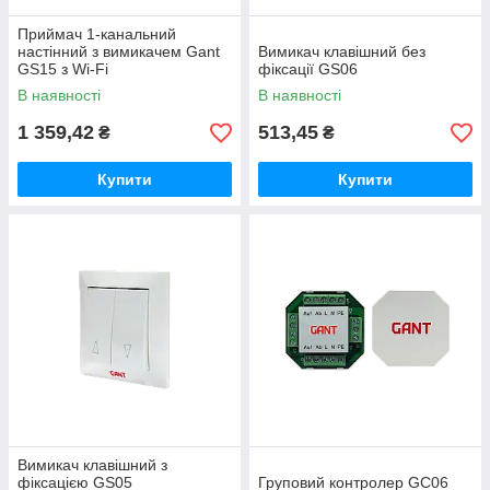
Приймач 1-канальний
настінний з вимикачем Gant
Вимикач клавішний без
GS15 з Wi-Fi
фіксації GS06
В наявності
В наявності
1 359,42
513,45
₴
₴
Купити
Купити
Вимикач клавішний з
фіксацією GS05
Груповий контролер GC06