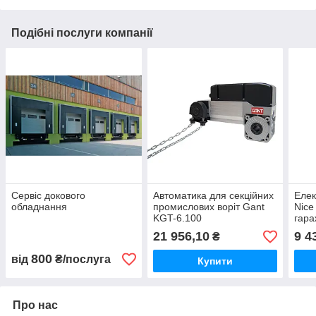
Подібні послуги компанії
Сервіс докового
Автоматика для секційних
Елек
обладнання
промислових воріт Gant
Nice
KGT-6.100
гара
21 956,10
9 4
₴
800
від
₴/послуга
Купити
Про нас