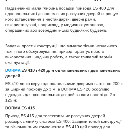
Надзвичайно мала глибина посадки привода ES 400 для
однопанельних і двопанельних розсувних дверей спрощує
його встановлення в нестандартні дверні рами,
використовувані, наприклад, у медичних установах,
операційних або всередині інших будь-яких будівель.
Завдяки простій конструкції, що вимагає тільки незначного
технічного обслуговування, привод гарантує просте
використання і надійну роботу, а також тривалий термін
експлуатації.
DORMA
ES 410 і 420 для однопанельних і двопанельних
дверей
ES 410 легко керує однопанельними дверима вагою до 200 кг
за ширини проходу до 3 м, а DORMA ES 420 особливо
підходить для двопанельних дверей за ваги панелі до 2 х
125 кг.
DORMA ES 415
Привод ES 415 для телескопічних розсувних дверей
розширює лінійку системи ES 400. Завдяки тонкій конструкції
та різноманітним компонентам ES 410 цей привод для