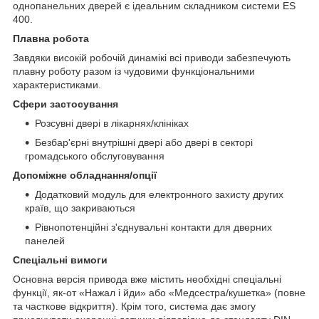
однопанельних дверей є ідеальним складником системи ES
400.
Плавна робота
Завдяки високій робочій динамікі всі приводи забезпечують
плавну роботу разом із чудовими функціональними
характеристиками.
Сфери застосування
Розсувні двері в лікарнях/клініках
Безбар'єрні внутрішні двері або двері в секторі
громадського обслуговування
Допоміжне обладнання/опції
Додатковий модуль для електронного захисту других
країв, що закриваються
Рівнопотенційні з'єднувальні контакти для дверних
панелей
Спеціальні вимоги
Основна версія привода вже містить необхідні спеціальні
функції, як-от «Нажал і йди» або «Медсестра/кушетка» (повне
та часткове відкриття). Крім того, система дає змогу