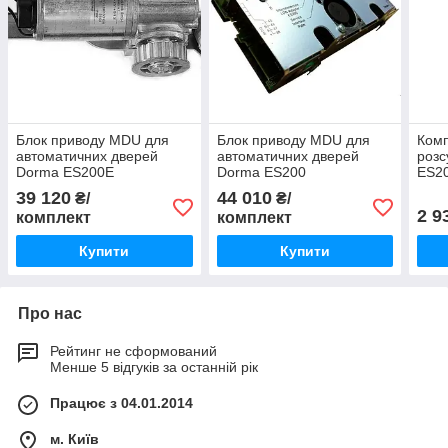
Блок приводу MDU для
Блок приводу MDU для
Комп
автоматичних дверей
автоматичних дверей
розс
Dorma ES200E
Dorma ES200
ES2
39 120
44 010
₴/
₴/
2 9
комплект
комплект
Купити
Купити
Про нас
Рейтинг не сформований
Менше 5 відгуків за останній рік
Працює з 04.01.2014
м. Київ