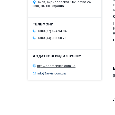
Киев, Кирилловская,102, офис 24,
і
Київ, 04080, Україна
г
П
в
+380 (67) 624-94-94
а
+380 (44) 338-08-78
http://doorservice.com.ua
info@arvis.com.ua
(