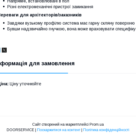
Напрямні, встановлювані в пол
Різні електромеханічні пристрої замикання
ереваги для архітекторів/заказників
Завдяки вузькому профілю система має гарну скляну поверхню
Бувши надзвичайно гнучкою, вона може враховувати специфіку в
нформація для замовлення
іна:
Ціну уточнюйте
Сайт створений на маркетплейсі
Prom.ua
DOORSERVICE |
Поскаржитися на контент
|
Політика конфіденційності