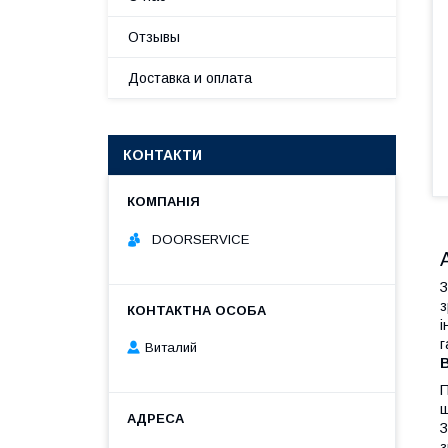
Отзывы
Доставка и оплата
КОНТАКТИ
DOORSERVICE
З
з
і
г
Виталий
П
ш
З
з