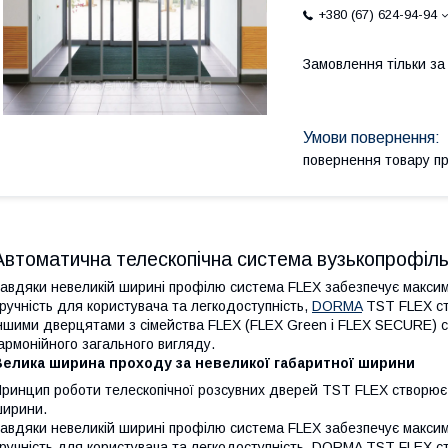
+380 (67) 624-94-94
Замовлення тільки з
повернення товару п
Автоматична телескопічна система вузькопрофіль
авдяки невеликій ширині профілю система FLEX забезпечує максим
ручність для користувача та легкодоступність,
DORMA
TST FLEX ст
ншими дверцятами з сімейства FLEX (FLEX Green і FLEX SECURE) 
армонійного загального вигляду.
Велика ширина проходу за невеликої габаритної ширини
ринцип роботи телескопічної розсувних дверей TST FLEX створює 
ирини.
авдяки невеликій ширині профілю система FLEX забезпечує максим
ручність для користувача та легкодоступність, DORMA TST FLEX с