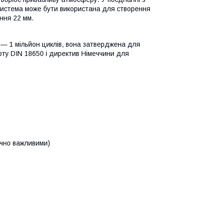
система може бути використана для створення
ння 22 мм.
 — 1 мільйон циклів, вона затверджена для
рту DIN 18650 і директив Німеччини для
ично важливими)