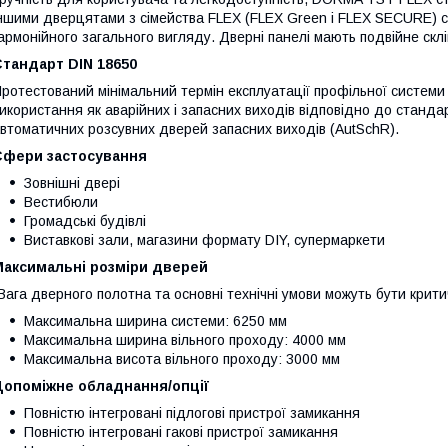
ншими дверцятами з сімейства FLEX (FLEX Green і FLEX SECURE) 
армонійного загального вигляду. Дверні панелі мають подвійне склі
Стандарт DIN 18650
ротестований мінімальний термін експлуатації профільної системи
икористання як аварійних і запасних виходів відповідно до станда
втоматичних розсувних дверей запасних виходів (AutSchR).
Сфери застосування
Зовнішні двері
Вестибюли
Громадські будівлі
Виставкові зали, магазини формату DIY, супермаркети
Максимальні розміри дверей
Вага дверного полотна та основні технічні умови можуть бути крит
Максимальна ширина системи: 6250 мм
Максимальна ширина вільного проходу: 4000 мм
Максимальна висота вільного проходу: 3000 мм
Допоміжне обладнання/опції
Повністю інтегровані підлогові пристрої замикання
Повністю інтегровані гакові пристрої замикання