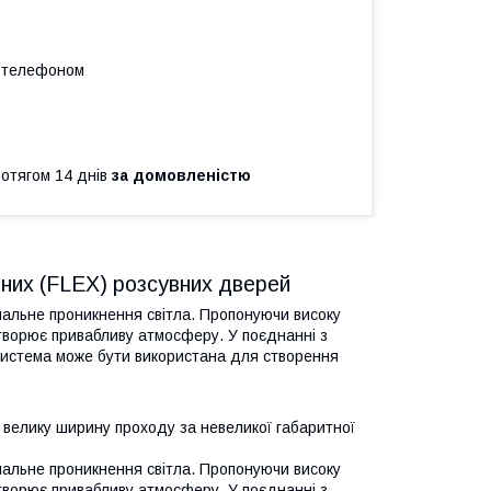
а телефоном
ротягом 14 днів
за домовленістю
них (FLEX) розсувних дверей
альне проникнення світла. Пропонуючи високу
ворює привабливу атмосферу. У поєднанні з
система може бути використана для створення
велику ширину проходу за невеликої габаритної
альне проникнення світла. Пропонуючи високу
творює привабливу атмосферу. У поєднанні з