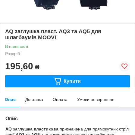
AQ заглушка пласт. AQ3 та AQ5 для
шлагбаумів MOOVI
В наявності
Роздріб
195,60
₴
Купити
Опис
Доставка
Оплата
Умови повернення
Опис
AQ заглушка пластикова
призначена для прямокутних стріл
серії
AQ3
та
AQ5
, що використовуються у шлагбаумах