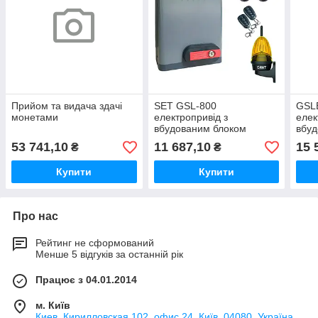
Прийом та видача здачі
SET GSL-800
GSLB
монетами
електропривід з
елек
вбудованим блоком
вбуд
керування та приймачем
керу
53 741,10
11 687,10
15 
₴
₴
Купити
Купити
Про нас
Рейтинг не сформований
Менше 5 відгуків за останній рік
Працює з 04.01.2014
м. Київ
Киев, Кирилловская,102, офис 24, Київ, 04080, Україна