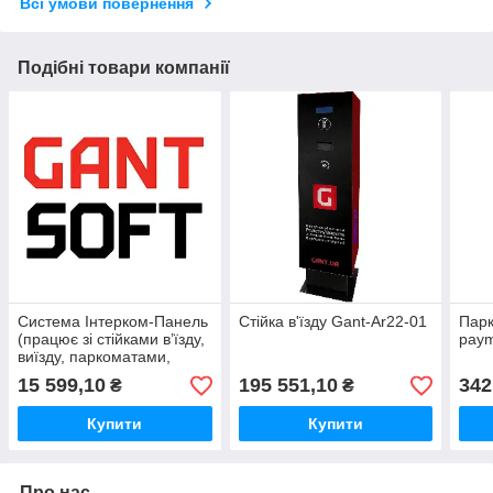
Всі умови повернення
Подібні товари компанії
Система Інтерком-Панель
Стійка в'їзду Gant-Ar22-01
Парк
(працює зі стійками в’їзду,
paym
виїзду, паркоматами,
терміналами виїзду)
15 599,10
195 551,10
342
₴
₴
Купити
Купити
Про нас