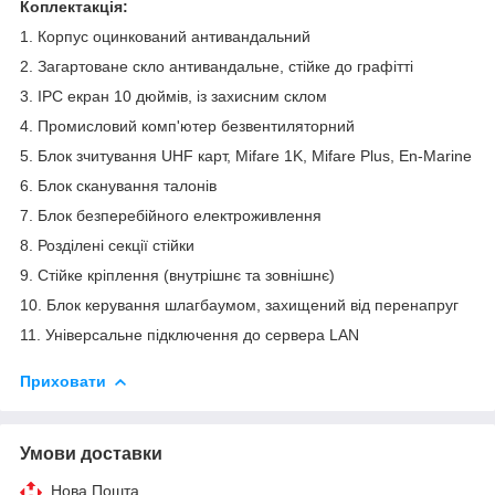
Коплектакція:
1. Корпус оцинкований антивандальний
2. Загартоване скло антивандальне, стійке до графітті
3. IPC екран 10 дюймів, із захисним склом
4. Промисловий комп'ютер безвентиляторний
5. Блок зчитування UHF карт, Mifare 1K, Mifare Plus, En-Marine
6. Блок сканування талонів
7. Блок безперебійного електроживлення
8. Розділені секції стійки
9. Стійке кріплення (внутрішнє та зовнішнє)
10. Блок керування шлагбаумом, захищений від перенапруг
11. Універсальне підключення до сервера LAN
Приховати
Умови доставки
Нова Пошта