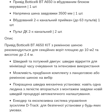
Привід Botticelli BT A650 із вбудованим блоком
керування | 1 шт.
Напрямна шина завдовжки 3500 мм | 1 шт.
Вбудований 2-х канальний приймач (до 63 пультів) 1
шт.
Пульт ДК 2-х канальний | 2 шт.
Опис
Привід Botticelli BT A650 KIT з ремінною шиною
рекомендується для секційних воріт площею до 10 м2 та
висотою до 2.4 м.
Швидкий та потужний двигун: швидке відкриття для
мінімізації часу очікування та інтенсивне використання
Можливість придбання комплекту з ланцюговою або
ремінною шиною на вибір
Покращена швидка механічна установка: навіть одна
людина з легкістю впорається з монтажем завдяки новій
швидкій процедурі автоматичного налаштування.
Енкодер та ексклюзивна система управління
зусиллям D-Track: для безпечної установки у будь-яких
умовах.