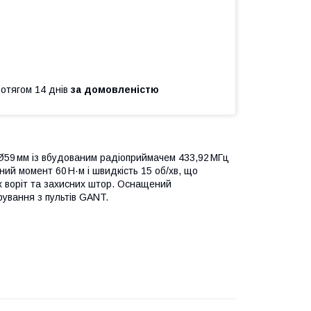
ротягом 14 днів
за домовленістю
59 мм із вбудованим радіоприймачем 433,92 МГц
ний момент 60 Н·м і швидкість 15 об/хв, що
х воріт та захисних штор. Оснащений
ування з пультів GANT.