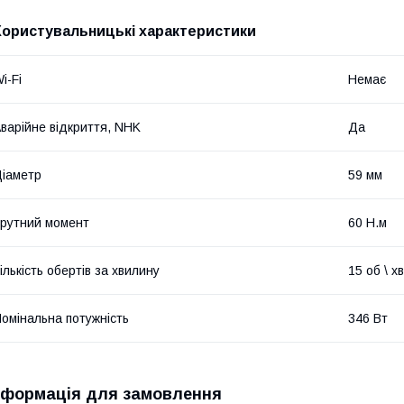
Користувальницькі характеристики
i-Fi
Немає
варійне відкриття, NHK
Да
іаметр
59 мм
рутний момент
60 Н.м
ількість обертів за хвилину
15 об \ хв
омінальна потужність
346 Вт
нформація для замовлення