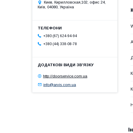
Киев, Кирилловская,102, офис 24,
Київ, 04080, Україна
W
+380 (67) 624-94-94
А
+380 (44) 338-08-78
Д
К
http://doorservice.com.ua
info@arvis.com.ua
К
Н
І