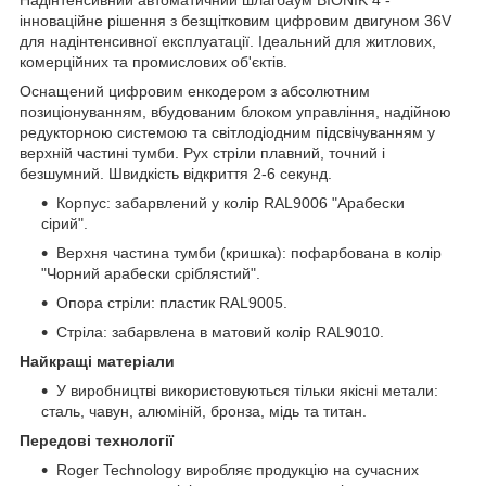
інноваційне рішення з безщітковим цифровим двигуном 36V
для надінтенсивної експлуатації. Ідеальний для житлових,
комерційних та промислових об'єктів.
Оснащений цифровим енкодером з абсолютним
позиціонуванням, вбудованим блоком управління, надійною
редукторною системою та світлодіодним підсвічуванням у
верхній частині тумби. Рух стріли плавний, точний і
безшумний. Швидкість відкриття 2-6 секунд.
Корпус: забарвлений у колір RAL9006 "Арабески
сірий".
Верхня частина тумби (кришка): пофарбована в колір
"Чорний арабески сріблястий".
Опора стріли: пластик RAL9005.
Стріла: забарвлена в матовий колір RAL9010.
Найкращі матеріали
У виробництві використовуються тільки якісні метали:
сталь, чавун, алюміній, бронза, мідь та титан.
Передові технології
Roger Technology виробляє продукцію на сучасних