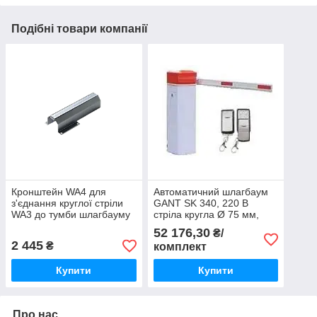
Подібні товари компанії
Кронштейн WA4 для
Автоматичний шлагбаум
з'єднання круглої стріли
GANT SK 340, 220 В
WA3 до тумби шлагбауму
стріла кругла Ø 75 мм,
WIL4
довжина 3,4 м
52 176,30
₴/
2 445
₴
комплект
Купити
Купити
Про нас