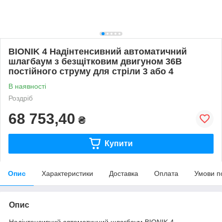
BIONIK 4 Надінтенсивний автоматичний
шлагбаум з безщітковим двигуном 36В
постійного струму для стріли 3 або 4
В наявності
Роздріб
68 753,40
₴
Купити
Опис
Характеристики
Доставка
Оплата
Умови п
Опис
Надінтенсивний автоматичний шлагбаум BIONIK 4 -