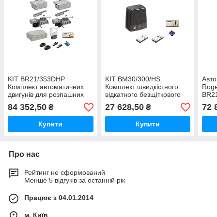
KIT BR21/353DHP
KIT BM30/300/HS
Авто
Комплект автоматичних
Комплект швидкістного
Roge
двигунів для розпашних
відкатного безщіткового
BR21
воріт підземного монтажу
електромеханічного
підз
84 352,50
27 628,50
72 
₴
₴
BRUSHLESS Roger
двигуна для воріт до 400
кг Roger Technology
Купити
Купити
Про нас
Рейтинг не сформований
Менше 5 відгуків за останній рік
Працює з 04.01.2014
м. Київ