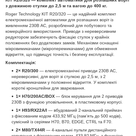
з довжиною стулки до 2,5 м та вагою до 400 кг.
Roger Technology KIT R20/320 — це надійний комплект
електромеханічної автоматики для розпашних воріт із
живленням 230В AC, розроблений для побутового та
комерційного використання. Приводи з нереверсивним
редуктором забезпечують фіксацію стулок у крайніх
положеннях без додаткових замків. Механізми оснащені
мікровимикачами (мікроперемикачами) для обмеження
відкриття, що підвищує точність і безпеку експлуатації.
Комплектація:
2× R20/300
— електромеханічні приводи 230В AC,
нереверсивні, для воріт зі стулкою до 2,5 м, з 2
мікровимикачами у положенні відкриття. У комплекті
короткі кронштейни для зварювання.
1× H70/200AC/BOX
— блок керування для 2 приводів
230В з функцією уповільнення, в пластиковому корпусі.
1× H93/RX22A/I
— вбудований 2-канальний приймач
з фіксованим кодом 433,92 МГц (пам’ять до 500 кодів),
сумісний із серіями H70, B70, EDGE, CTRL та F70.
2× M80/TX44R
— 4-канальні пульти дистанційного
керування з фіксованим кодом, 433,92 МГц, з функцією