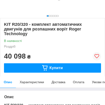
KIT R20/320 - комплект автоматичних
двигунів для розпашних воріт Roger
Technology
В наявності
Роздріб
40 098
₴
Купити
Опис
Характеристики
Доставка
Оплата
Умови п
Опис
KIT R20/320 — комплект автоматики для розпашних воріт