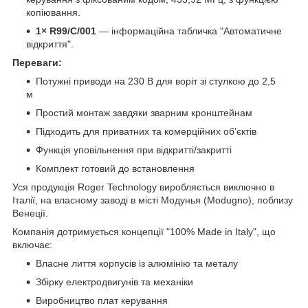
копіювання.
1× R99/C/001
— інформаційна табличка "Автоматичне
відкриття".
Переваги:
Потужні приводи на 230 В для воріт зі стулкою до 2,5
м
Простий монтаж завдяки зварним кронштейнам
Підходить для приватних та комерційних об’єктів
Функція уповільнення при відкритті/закритті
Комплект готовий до встановлення
Уся продукція Roger Technology виробляється виключно в
Італії, на власному заводі в місті Модунья (Modugno), поблизу
Венеції.
Компанія дотримується концепції "100% Made in Italy", що
включає:
Власне лиття корпусів із алюмінію та металу
Збірку електродвигунів та механіки
Виробництво плат керування