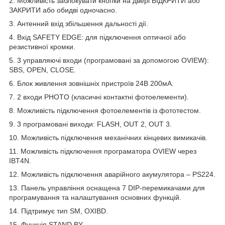
2. Можливість заблокувати кнопки на двері ВІДКРИТИ або
ЗАКРИТИ або обидві одночасно.
3. Антенний вхід збільшення дальності дії.
4. Вхід SAFETY EDGE: для підключення оптичної або
резистивної кромки.
5. 3 управляючі входи (програмовані за допомогою OVIEW):
SBS, OPEN, CLOSE.
6. Блок живлення зовнішніх пристроїв 24В 200мА.
7. 2 входи PHOTO (класичні контактні фотоелементи).
8. Можливість підключення фотоелементів із фототестом.
9. 3 програмовані виходи: FLASH, OUT 2, OUT 3.
10. Можливість підключення механічних кінцевих вимикачів.
11. Можливість підключення програматора OVIEW через
IBT4N.
12. Можливість підключення аварійного акумулятора – PS224.
13. Панель управління оснащена 7 DIP-перемикачами для
програмування та налаштування основних функцій.
14. Підтримує тип SM, OXIBD.
15. Функція STAND BY.