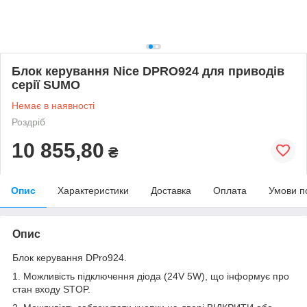
Блок керування Nice DPRO924 для приводів
серії SUMO
Немає в наявності
Роздріб
10 855,80
₴
Опис
Характеристики
Доставка
Оплата
Умови п
Опис
Блок керування DPro924.
1. Можливість підключення діода (24V 5W), що інформує про
стан входу STOP.