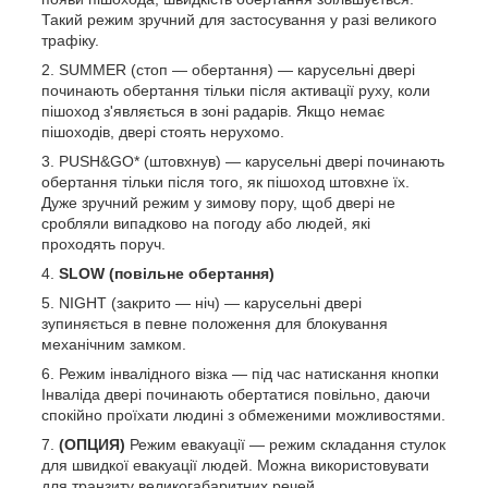
Такий режим зручний для застосування у разі великого
трафіку.
SUMMER (стоп — обертання) — карусельні двері
починають обертання тільки після активації руху, коли
пішоход з'являється в зоні радарів. Якщо немає
пішоходів, двері стоять нерухомо.
PUSH&GO* (штовхнув) — карусельні двері починають
обертання тільки після того, як пішоход штовхне їх.
Дуже зручний режим у зимову пору, щоб двері не
сробляли випадково на погоду або людей, які
проходять поруч.
SLOW (повільне обертання)
NIGHT (закрито — ніч) — карусельні двері
зупиняється в певне положення для блокування
механічним замком.
Режим інвалідного візка — під час натискання кнопки
Інваліда двері починають обертатися повільно, даючи
спокійно проїхати людині з обмеженими можливостями.
(ОПЦИЯ)
Режим евакуації — режим складання стулок
для швидкої евакуації людей. Можна використовувати
для транзиту великогабаритних речей.