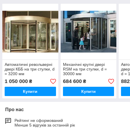
Автоматичні револьверні
Механічні крутні двері
Авто
двері КББ на три стулки, d
RSM на три стулки, d =
двер
= 3200 мм
30000 мм
d = 
1 050 000
684 600
882
₴
₴
Купити
Купити
Про нас
Рейтинг не сформований
Менше 5 відгуків за останній рік