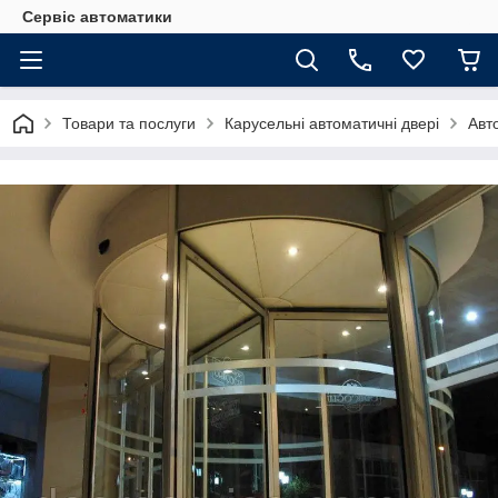
Сервіс автоматики
Товари та послуги
Карусельні автоматичні двері
Авт