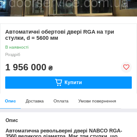
Автоматичні обертові двері RGA на три
стулки, d = 5600 мм
В наявності
Роздріб
1 956 000
₴
Купити
Опис
Доставка
Оплата
Умови повернення
Опис
Автоматична
револьверні двері
NABCO RGA-
3560
великого діаметра. Має три стулки, що