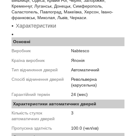
Віньниця, Одеса, Крівий Рог, Черніг, Запоріжжя,
Кременчуг, Луганськ, Донецьк, Симферополь,
Саластопель, Павлоград, Макеївка, Херсон, Івано-
франковськ, Миколая, Львів, Черкаси.
Характеристики
Основні
Виробник
Nabtesco
Країна виробник
Японія
Тип відчиняння дверей
Автоматичний
Спосіб відчинення дверей
Револьверна
(карусельна)
Гарантійний термін
24 (мес)
Характеристики автоматичних дверей
Кількість стулок
3
автоматичних дверей
Пропускна здатність
100.0 (чел/хв)