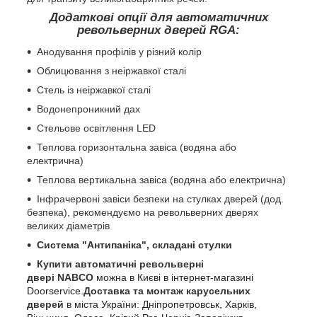
Додаткові опції для автоматичних
револьверних дверей RGA:
Анодування профілів у різний колір
Облицювання з неіржавкої сталі
Стель із неіржавкої сталі
Водонепроникний дах
Стельове освітлення LED
Теплова горизонтальна завіса (водяна або
електрична)
Теплова вертикальна завіса (водяна або електрична)
Інфрачервоні завіси безпеки на стулках дверей (дод.
безпека), рекомендуємо на револьверних дверях
великих діаметрів
Система "Антипаніка", складані стулки
Купити автоматичні револьверні
двері
NABCO
можна в Києві в інтернет-магазині
Doorservice
.
Доставка та монтаж карусельних
дверей
в міста України: Дніпропетровськ, Харків,