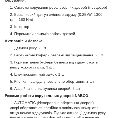
Керування:
Система керування револьверних дверей (процесор)
Безщітковий двигун змінного струму (0,25kW- 1300
rpm, 180 Nm)
Інвертор
Перемикач режимів роботи дверей
Активація й безпека:
Датчики руху, 2 шт.,
Вертикальні буфери безпеки від защемлення, 2 шт.
Горизонтальні буфери безпеки від удару, стоять
внизу кожної стулки, 3 шт.
Електромагнітний замок, 1 шт.
Кнопка Інваліда, уповільнене обертання, 2 шт.
Аварійна кнопка зупинки дверей, 2 шт.
Режими роботи карусельних дверей NABCO
:
AUTOMATIC (Неперервне обертання дверей) —
двері обертаються постійно з повільною швидкістю,
якщо немає відвідувачів. Під час активації датчика руху,
появи пішохода, швидкість обертання збільшується.