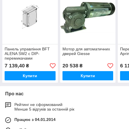
Панель управління BFT
Мотор для автоматичних
Пере
ALENA SW2 c DIP-
дверей Giesse
Apri
перемикачами
7 139,40
20 538
6 1
₴
₴
Купити
Купити
Про нас
Рейтинг не сформований
Менше 5 відгуків за останній рік
Працює з 04.01.2014