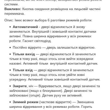
системи.
Важливо:
Кнопка скидання розміщена на лицьовій частині
перемикача.
Опис: І
меє
в
о
змог
в
ы
бора
6
р
а
готівки
режимів роботи
:
Автоматичний
-
двері відчиняються й знову
зачиняються. Внутрішній і зовнішній контактні датчики
активні. Повна ширина відкривання у всіх режимах
роботи. Гаснет світлодіод.
Постійно відкрито
―.дверь залишається відкритою.
Тільки вихід
―
двері відчиняються й зачиняються
тільки в тому разі, якщо хтось хоче вийти зсередини
назовні. Активний тільки внутрішній контактний датчик.
Тільки вхід
―
двері відчиняються й зачиняються
тільки в тому разі, якщо хтось хоче увійти зовні
усередину. Активний тільки зовнішній контактний датчик.
Закрите
, ніч —
Відкривається, якщо двері зачинені та
заблоковані (якщо є блокування). Двері зачинені та
заблоковані (опція). Датчик руху не активний.
Зимний режим
(часткове відкриття) —
Зменшена
ширина відкривання у всіх режимах роботи. Горить