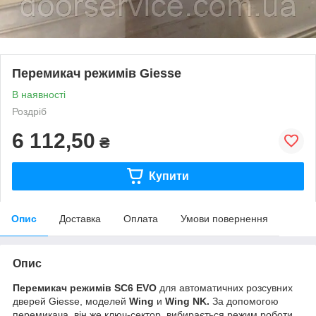
Перемикач режимів Giesse
В наявності
Роздріб
6 112,50
₴
Купити
Опис
Доставка
Оплата
Умови повернення
Опис
Перемикач
режимів SC6 EVO
для автоматичних розсувних
дверей
Giesse
, моделей
Wing
и
Wing NK.
За допомогою
перемикача, він же ключ-сектор, вибирається режим роботи