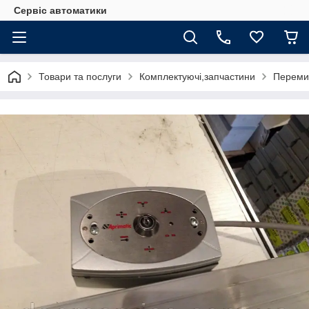
Сервіс автоматики
Товари та послуги
Комплектуючі,запчастини
Перемик