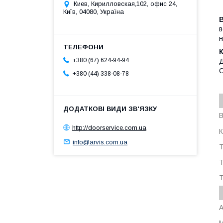
Киев, Кирилловская,102, офис 24,
Київ, 04080, Україна
в
н
+380 (67) 624-94-94
Д
С
+380 (44) 338-08-78
http://doorservice.com.ua
К
info@arvis.com.ua
Т
Т
Т
А
М