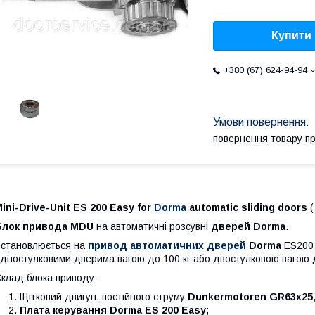
Купити
+380 (67) 624-94-94
повернення товару п
ini-Drive-Unit ES 200 Easy for
Dorma
automatic sliding doors
(
Блок привода MDU
на
автоматичні розсувні
дверей Dorma
.
становлюється на
привод автоматичних дверей
Dorma
ES200
дностулковими дверима вагою до 100 кг або двостулковою вагою до
клад блока приводу:
Щітковий двигун, постійного струму
Dunkermotoren
GR63x25
Плата керування Dorma ES 200 Easy;