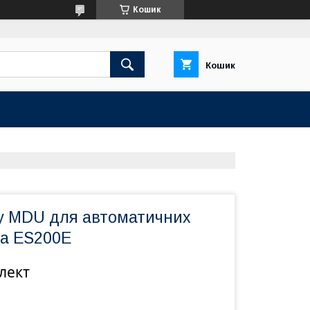
Кошик
Кошик
у MDU для автоматичних
a ES200E
лект