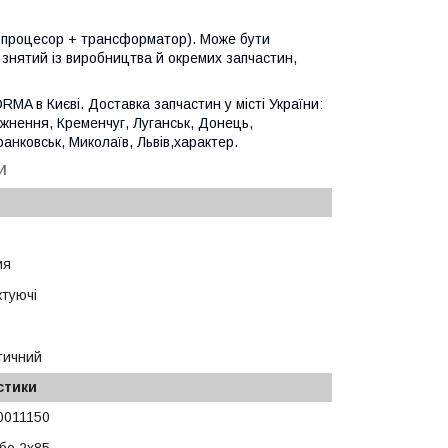
+ процесор + трансформатор).
Може бути
ін знятий із виробництва й окремих запчастин,
MA в Києві. Доставка запчастин у місті України:
ожнення, Кременчуг, Луганськ, Донець,
нковськ, Миколаїв, Львів,характер.
и
ия
туючі
тичний
стики
0011150
бо 2х85