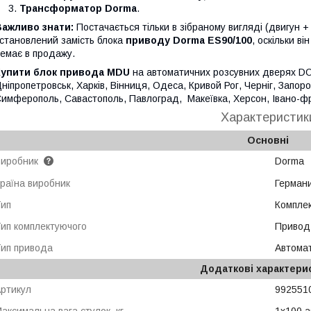
Трансформатор
Dorma
.
Важливо знати:
Постачається тільки в зібраному вигляді (двигун 
становлений замість блока
приводу Dorma ES90/100
, оскільки в
емає в продажу.
Купити блок привода MDU
на автоматичних розсувних дверях DOR
ніпропетровськ, Харків, Вінниця, Одеса, Кривой Рог, Черніг, Запор
имферополь, Савастополь, Павлоград, Макеївка, Херсон, Івано-фра
Характеристик
Основні
Виробник
Dorma
раїна виробник
Герман
ип
Комплек
ип комплектуючого
Привод
ип привода
Автома
Додаткові характери
ртикул
992551
аксимальна вага стулок, кг
1х100 а