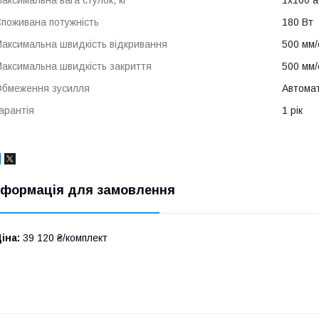
поживана потужність
180 Вт
аксимальна швидкість відкривання
500 мм/
аксимальна швидкість закриття
500 мм/
бмеження зусилля
Автома
арантія
1 рік
нформація для замовлення
іна:
39 120 ₴/комплект