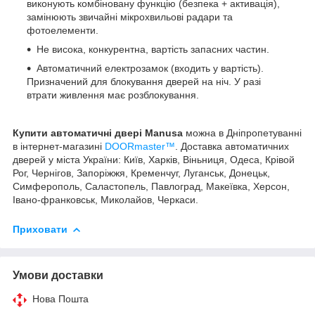
виконують комбіновану функцію (безпека + активація),
замінюють звичайні мікрохвильові радари та
фотоелементи.
Не висока, конкурентна, вартість запасних частин.
Автоматичний електрозамок (входить у вартість).
Призначений для блокування дверей на ніч. У разі
втрати живлення має розблокування.
Купити автоматичні двері
Manusa
можна в Дніпропетуванні
в інтернет-магазині
DOORmaster™
. Доставка автоматичних
дверей у міста України: Київ, Харків, Віньниця, Одеса, Крівой
Рог, Чернігов, Запоріжжя, Кременчуг, Луганськ, Донецьк,
Симферополь, Саластопель, Павлоград, Макеївка, Херсон,
Івано-франковськ, Миколайов, Черкаси.
Приховати
Умови доставки
Нова Пошта