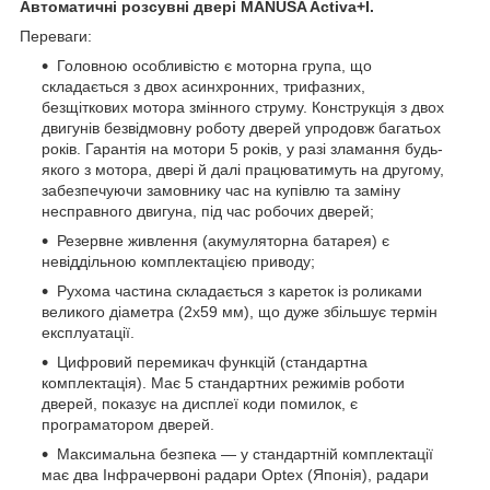
Автоматичні розсувні двері MANUSA Activa+I.
Переваги:
Головною особливістю є моторна група, що
складається з двох асинхронних, трифазних,
безщіткових мотора змінного струму. Конструкція з двох
двигунів безвідмовну роботу дверей упродовж багатьох
років. Гарантія на мотори 5 років, у разі зламання будь-
якого з мотора, двері й далі працюватимуть на другому,
забезпечуючи замовнику час на купівлю та заміну
несправного двигуна, під час робочих дверей;
Резервне живлення (акумуляторна батарея) є
невіддільною комплектацією приводу;
Рухома частина складається з кареток із роликами
великого діаметра (2х59 мм), що дуже збільшує термін
експлуатації.
Цифровий перемикач функцій (стандартна
комплектація). Має 5 стандартних режимів роботи
дверей, показує на дисплеї коди помилок, є
програматором дверей.
Максимальна безпека — у стандартній комплектації
має два Інфрачервоні радари Optex (Японія), радари