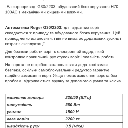
-Електропривод G30/2203: вбудований блок керування Н70
100АС з механічними кінцевими викл-ми.
Автоматика Roger G30/2203:
для відкатних воріт
складається з: приводу та вбудованого блока керування. Цей
привод легко встановити, і він не вимагає додаткових зусиль і
витрат з експлуатації.
Для безпеки роботи воріт є електронний кодер, який
контролює правильний рух стулок воріт і плавність роботи.
На ворота не потрібно встановлювати додаткові замки
безпеки, оскільки самоблокувальний редуктор гарантує
надійне замикання воріт. Якщо немає живлення ворота без
проблем, відкриваються вручну за допомогою ручки та ключа.
живлення мотора
220/50 (В/Гц)
потужність
580 Вт
усилие
1500 Н
вага воріт
2200 кг
швидкість руху
9,5 (м/хв)