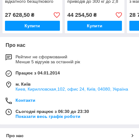
відкатного безщіткового
приводів до 300 кг до 2,8
з ма
електромеханічного
м стулка Roger Technology
для 
двигуна для воріт до 400
кг R
27 628,50
44 254,50
28 
₴
₴
кг Roger Technology
Купити
Купити
Про нас
Рейтинг не сформований
Менше 5 відгуків за останній рік
Працює з 04.01.2014
м. Київ
Киев, Кирилловская,102, офис 24, Київ, 04080, Україна
Контакти
Сьогодні працює з 06:30 до 23:30
Показати весь графік роботи
Про нас