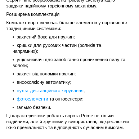
Серія Prime розрахована на тривалу експлуатацію
завдяки надійному торсіонному механізму.
Розширена комплектація
Комплект воріт включає більше елементів у порівнянні з
традиційними системами:
захисний бокс для пружин;
кришки для рухомих частин (роликів та
напрямних);
ущільнювачі для запобігання проникненню пилу та
вологи;
захист від поломки пружин;
високоякісну автоматику;
пульт дистанційного керування
;
фотоелементи
та оптосенсори;
гальмо безпеки.
Ці характеристики роблять ворота Prime не тільки
надійними, але й зручними у використанні, підкреслюючи
їхню преміальність та відповідність сучасним вимогам.