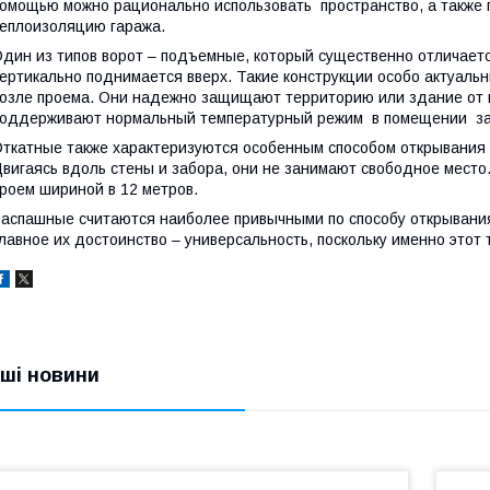
омощью можно рационально использовать пространство, а также 
еплоизоляцию гаража.
дин из типов ворот – подъемные, который существенно отличаетс
ертикально поднимается вверх. Такие конструкции особо актуальн
озле проема. Они надежно защищают территорию или здание от п
оддерживают нормальный температурный режим в помещении за с
ткатные также характеризуются особенным способом открывания 
вигаясь вдоль стены и забора, они не занимают свободное место.
роем шириной в 12 метров.
аспашные считаются наиболее привычными по способу открывания
лавное их достоинство – универсальность, поскольку именно этот 
нші новини