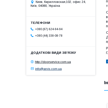
п
Киев, Кирилловская,102, офис 24,
т
Київ, 04080, Україна
О
в
в
п
+380 (67) 624-94-94
О
+380 (44) 338-08-78
Д
п
Р
Г
http://doorservice.com.ua
info@arvis.com.ua
І