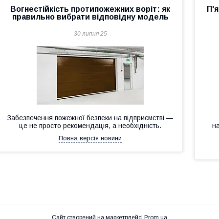
Вогнестійкість протипожежних воріт: як
П'
правильно вибрати відповідну модель
30 липня 25
Забезпечення пожежної безпеки на підприємстві —
це не просто рекомендація, а необхідність.
н
Повна версія новини
Сайт створений на маркетплейсі
Prom.ua