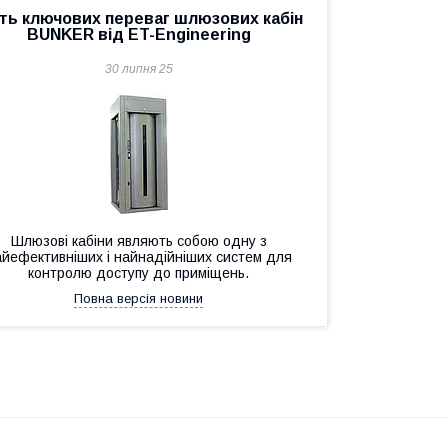
ять ключових переваг шлюзових кабін
BUNKER від ET-Engineering
30 липня 25
Шлюзові кабіни являють собою одну з
айефективніших і найнадійніших систем для
контролю доступу до приміщень.
Повна версія новини