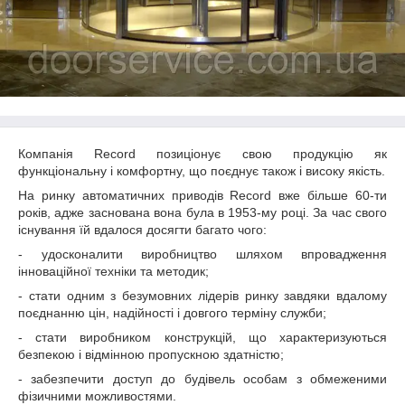
Компанія Record позиціонує свою продукцію як
функціональну і комфортну, що поєднує також і високу якість.
На ринку автоматичних приводів Record вже більше 60-ти
років, адже заснована вона була в 1953-му році. За час свого
існування їй вдалося досягти багато чого:
- удосконалити виробництво шляхом впровадження
інноваційної техніки та методик;
- стати одним з безумовних лідерів ринку завдяки вдалому
поєднанню цін, надійності і довгого терміну служби;
- стати виробником конструкцій, що характеризуються
безпекою і відмінною пропускною здатністю;
- забезпечити доступ до будівель особам з обмеженими
фізичними можливостями.