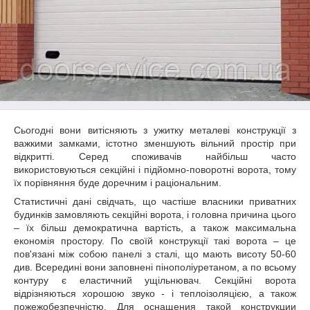
Сьогодні вони витісняють з ужитку металеві конструкції з
важкими замками, істотно зменшують вільний простір при
відкритті. Серед споживачів найбільш часто
використовуються секційні і підйомно-поворотні ворота, тому
їх порівняння буде доречним і раціональним.
Статистичні дані свідчать, що частіше власники приватних
будинків замовляють секційні ворота, і головна причина цього
– їх більш демократична вартість, а також максимальна
економія простору. По своїй конструкції такі ворота – це
пов'язані між собою панелі з сталі, що мають висоту 50-60
див. Всередині вони заповнені пінополіуретаном, а по всьому
контуру є еластичний ущільнювач. Секційні ворота
відрізняються хорошою звуко - і теплоізоляцією, а також
пожежобезпечністю. Для оснащения такой конструкции