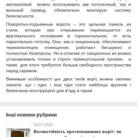
автоматикой можно использовать как потолочный, так и
вальный привод, обязательно монтирую систему
безопасности.
Поворотно-подъемные ворота – это цельная панель из
стали, которая при открывании перемещается из
вертикального положения в горизонтальное, то есть
параллельно потолку. Они, как и секционные, обеспечивают
термоизоляцию помещения, работают бесшумно и
полностью безопасны. Но в отличие от секционных их можно
устанавливать только в строго прямоугольном проеме, а
также для этого требуется больше свободного пространства
перед гаражом.
Вивчивши особливості цих двох типів воріт, можна сміливо
сказати, що і одні, і інші гідні стати найбільш зручною і
безпечною конструкцією для в'їзду в гараж.
Інші новини рубрики
30.07.2025
Вогнестійкість протипожежних воріт: як